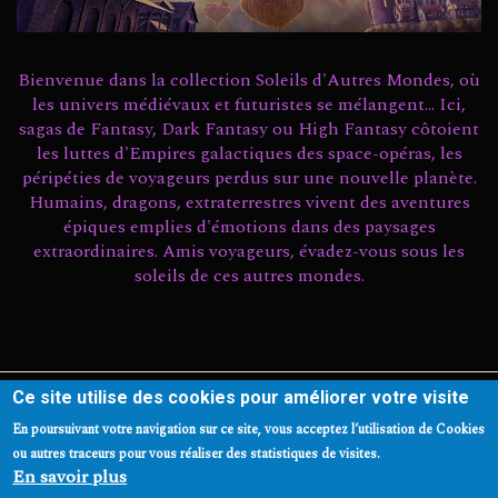
Bienvenue dans la collection Soleils d'Autres Mondes, où
les univers médiévaux et futuristes se mélangent... Ici,
sagas de Fantasy, Dark Fantasy ou High Fantasy côtoient
les luttes d'Empires galactiques des space-opéras, les
péripéties de voyageurs perdus sur une nouvelle planète.
Humains, dragons, extraterrestres vivent des aventures
épiques emplies d'émotions dans des paysages
extraordinaires. Amis voyageurs, évadez-vous sous les
soleils de ces autres mondes.
Ce site utilise des cookies pour améliorer votre visite
Conditions d'utilisation
Mentions légales
Plan du site
En poursuivant votre navigation sur ce site, vous acceptez l’utilisation de Cookies
Contact
ou autres traceurs pour vous réaliser des statistiques de visites.
En savoir plus
© La Confrérie de l'Imaginaire 2022 - Tous droits réservés