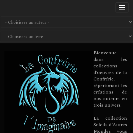
Aller
Togg
au
navi
contenu
principal
Bienvenue
dans les
collections
d’oeuvres de la
Confrérie,
répertoriant les
créations de
nos auteurs en
trois univers.
La collection
Soleils d’Autres
Mondes vous