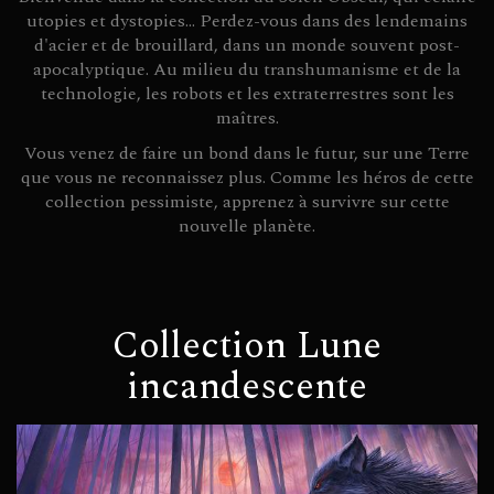
loups-garous,
utopies et dystopies... Perdez-vous dans des lendemains
zombies et
d'acier et de brouillard, dans un monde souvent post-
autres
apocalyptique. Au milieu du transhumanisme et de la
créatures de la
technologie, les robots et les extraterrestres sont les
nuit.
maîtres.
Vous venez de faire un bond dans le futur, sur une Terre
Enfin, la
que vous ne reconnaissez plus. Comme les héros de cette
collection
collection pessimiste, apprenez à survivre sur cette
Soleil Obscur
nouvelle planète.
vous entraîne
dans la férocité
des mondes
terriens post-
apocalyptiques.
Collection Lune
incandescente
Dans chaque
collection,
vous trouverez
romans, jeux
de rôle,