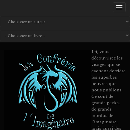
Aller
Togg
au
navi
contenu
principal
Ici, vous
découvrirez les
visages qui se
cachent derrière
les superbes
oeuvres que
nous publions.
Ce sont de
grands geeks,
de grands
mordus de
l'imaginaire,
mais aussi des