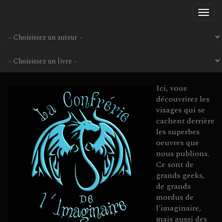
Aller
Togg
au
navi
contenu
principal
Ici, vous
découvrirez les
visages qui se
cachent derrière
les superbes
oeuvres que
nous publions.
Ce sont de
grands geeks,
de grands
mordus de
l'imaginaire,
mais aussi des